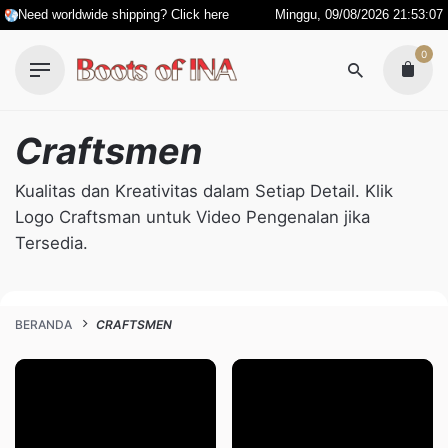
Skip
Need worldwide shipping? Click here
Minggu, 09/08/2026 21:53:07
to
0
content
Craftsmen
Kualitas dan Kreativitas dalam Setiap Detail. Klik
Logo Craftsman untuk Video Pengenalan jika
Tersedia.
BERANDA
CRAFTSMEN