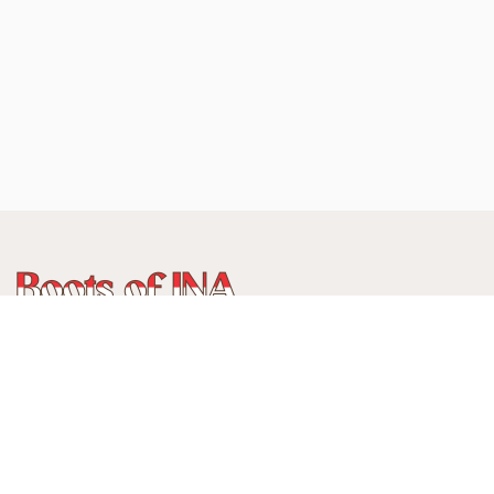
WhatsApp
:
+62 815 888 3750
Alamat:
Jalan Ancol Utara III No 235C, Balonggede, Kec
Regol
Kota Bandung, Jawa Barat, Indonesia