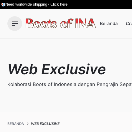
Skip
Need worldwide shipping? Click here
to
content
Beranda
Cr
Web Exclusive
Kolaborasi Boots of Indonesia dengan Pengrajin Sep
BERANDA
WEB EXCLUSIVE