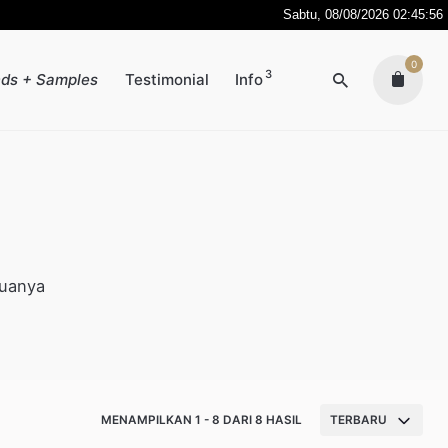
Sabtu, 08/08/2026 02:45:57
0
3
ds + Samples
Testimonial
Info
Duanya
MENAMPILKAN 1 - 8 DARI 8 HASIL
TERBARU