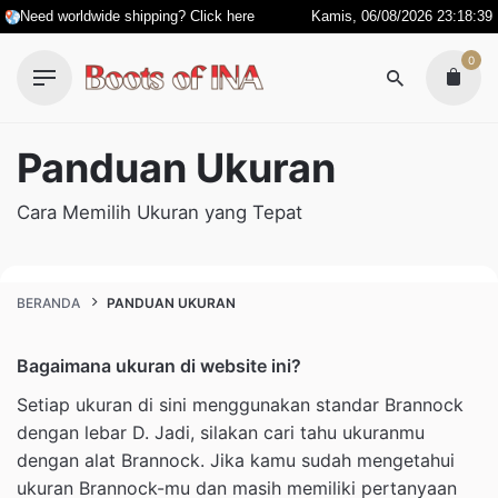
Skip
Need worldwide shipping? Click here
Kamis, 06/08/2026 23:18:40
to
0
content
Panduan Ukuran
Cara Memilih Ukuran yang Tepat
BERANDA
PANDUAN UKURAN
Bagaimana ukuran di website ini?
Setiap ukuran di sini menggunakan standar Brannock
dengan lebar D. Jadi, silakan cari tahu ukuranmu
dengan alat Brannock. Jika kamu sudah mengetahui
ukuran Brannock-mu dan masih memiliki pertanyaan