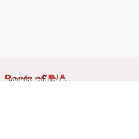
WhatsApp
:
+62 815 888 3750
Alamat:
Jalan Ancol Utara III No 235C, Balonggede, Kec
Regol
Kota Bandung, Jawa Barat, Indonesia