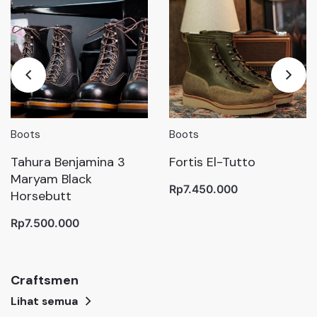
Boots
Boots
amina 3
Fortis El-Tutto
Prof. Barnet
ck
Lace To Toe
Rp7.450.000
Rp7.400.000
Craftsmen
Lihat semua