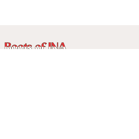
WhatsApp
:
+62 815 888 3750
Alamat:
Jalan Ancol Utara III No 235C, Balonggede, Kec
Regol
Kota Bandung, Jawa Barat, Indonesia
40114
Menerima pembayaran: